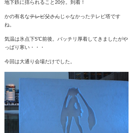
地下鉄に揺られること20分。到着！
かの有名な
テレビ父さん
じゃなかったテレビ塔です
ね。
気温は氷点下5℃前後。バッチリ厚着してきましたがや
っぱり寒い・・・
今回は大通り会場だけでした。