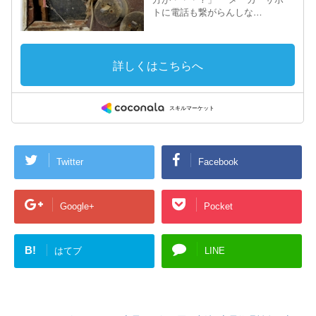
Twitter
Facebook
Google+
Pocket
B!
はてブ
LINE