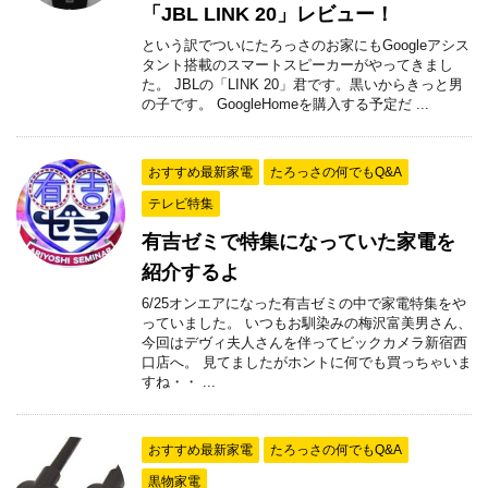
「JBL LINK 20」レビュー！
という訳でついにたろっさのお家にもGoogleアシス
タント搭載のスマートスピーカーがやってきまし
た。 JBLの「LINK 20」君です。黒いからきっと男
の子です。 GoogleHomeを購入する予定だ ...
おすすめ最新家電
たろっさの何でもQ&A
テレビ特集
有吉ゼミで特集になっていた家電を
紹介するよ
6/25オンエアになった有吉ゼミの中で家電特集をや
っていました。 いつもお馴染みの梅沢富美男さん、
今回はデヴィ夫人さんを伴ってビックカメラ新宿西
口店へ。 見てましたがホントに何でも買っちゃいま
すね・・ ...
おすすめ最新家電
たろっさの何でもQ&A
黒物家電