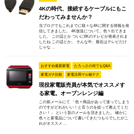
4Kの時代、接続するケーブルにもこ
だわってみませんか？
当ブログでもこれまでに様々な4Kに関する情報を発
信してきました。 4K放送について。色々出てきま
した。 この辺とか ついに8Kのテレビが発表されま
したね この辺とか。 そんな中、最近はテレビだけ
じゃな ...
おすすめ最新家電
たろっさの何でもQ&A
家電ガチ比較
家電活用マル秘テク
現役家電販売員が本気でオススメす
る家電。オーブンレンジ編
この前メールにて 「色々商品があって迷ってしまう
のですがどれがいい！と言うのを絞って教えてくだ
さい！」 という旨のメールを頂きました。 確かに
色々と家電品について書いてきたつもりでしたがこ
れがオススメ ...