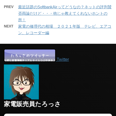
PREV
最近話題のSoftbankAirってどうなの？ネットの評判賛
否両論だけど・・・他じゃ教えてくれないホントの
所！
NEXT
家電の修理代の相場 ２０２１年版 テレビ、エアコ
ン、レコーダー編
Twitter
家電販売員たろっさ