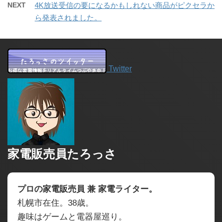
NEXT
4K放送受信の要になるかもしれない商品がピクセラか
ら発表されました。
Twitter
家電販売員たろっさ
プロの家電販売員 兼 家電ライター。
札幌市在住。38歳。
趣味はゲームと電器屋巡り。