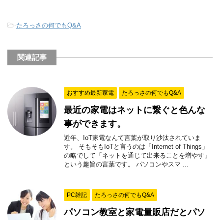
-
たろっさの何でもQ&A
関連記事
おすすめ最新家電
たろっさの何でもQ&A
最近の家電はネットに繋ぐと色んな
事ができます。
近年、IoT家電なんて言葉が取り沙汰されていま
す。 そもそもIoTと言うのは「Internet of Things」
の略でして「ネットを通じて出来ることを増やす」
という趣旨の言葉です。 パソコンやスマ ...
PC雑記
たろっさの何でもQ&A
パソコン教室と家電量販店だとパソ