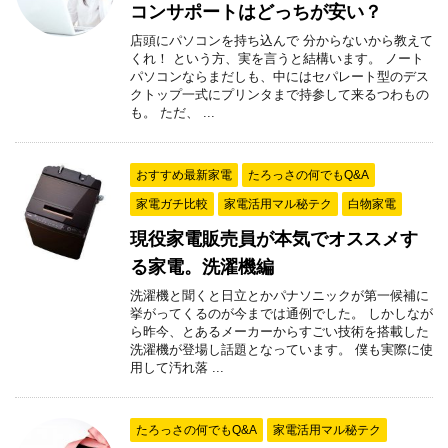
コンサポートはどっちが安い？
店頭にパソコンを持ち込んで 分からないから教えて
くれ！ という方、実を言うと結構います。 ノート
パソコンならまだしも、中にはセパレート型のデス
クトップ一式にプリンタまで持参して来るつわもの
も。 ただ、 ...
おすすめ最新家電
たろっさの何でもQ&A
家電ガチ比較
家電活用マル秘テク
白物家電
現役家電販売員が本気でオススメす
る家電。洗濯機編
洗濯機と聞くと日立とかパナソニックが第一候補に
挙がってくるのが今までは通例でした。 しかしなが
ら昨今、とあるメーカーからすごい技術を搭載した
洗濯機が登場し話題となっています。 僕も実際に使
用して汚れ落 ...
たろっさの何でもQ&A
家電活用マル秘テク