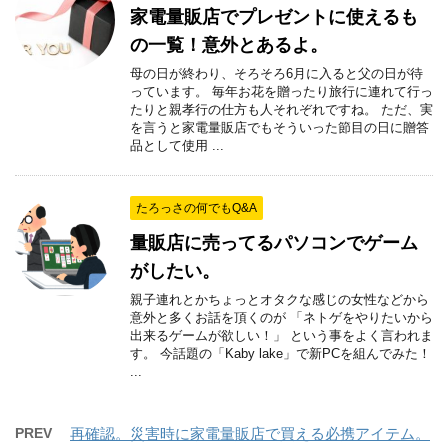
家電量販店でプレゼントに使えるも
の一覧！意外とあるよ。
母の日が終わり、そろそろ6月に入ると父の日が待
っています。 毎年お花を贈ったり旅行に連れて行っ
たりと親孝行の仕方も人それぞれですね。 ただ、実
を言うと家電量販店でもそういった節目の日に贈答
品として使用 ...
たろっさの何でもQ&A
量販店に売ってるパソコンでゲーム
がしたい。
親子連れとかちょっとオタクな感じの女性などから
意外と多くお話を頂くのが 「ネトゲをやりたいから
出来るゲームが欲しい！」 という事をよく言われま
す。 今話題の「Kaby lake」で新PCを組んでみた！
...
PREV
再確認。災害時に家電量販店で買える必携アイテム。