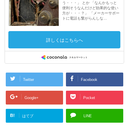
Twitter
Facebook
Google+
Pocket
B!
はてブ
LINE