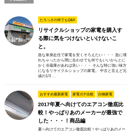
たろっさの何でもQ&A
リサイクルショップの家電を購入す
る際に気をつけないといけないこ
と。
急な単身赴任で家電を安くそろえたい・・・ 急に壊
れちゃったから間に合わせでも何でもいいからとに
かく冷蔵庫があれば良い・・・ そんな時に強い味方
になるリサイクルショップの家電。 中古と言えど元
値の1/3 ...
おすすめ最新家電
家電ガチ比較
白物家電
2017年夏へ向けてのエアコン徹底比
較！やっぱりあのメーカーが最強で
した・・・！商品編
夏へ向けてのエアコン徹底比較！やっぱりあのメー