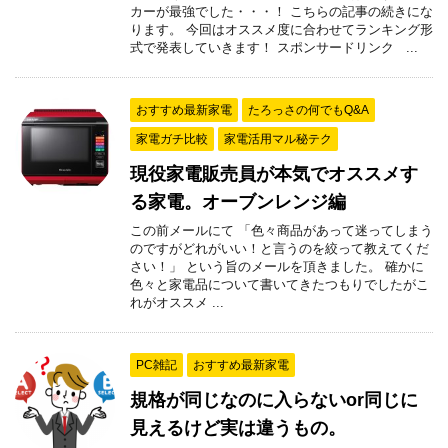
カーが最強でした・・・！ こちらの記事の続きにな
ります。 今回はオススメ度に合わせてランキング形
式で発表していきます！ スポンサードリンク ...
おすすめ最新家電
たろっさの何でもQ&A
家電ガチ比較
家電活用マル秘テク
現役家電販売員が本気でオススメす
る家電。オーブンレンジ編
この前メールにて 「色々商品があって迷ってしまう
のですがどれがいい！と言うのを絞って教えてくだ
さい！」 という旨のメールを頂きました。 確かに
色々と家電品について書いてきたつもりでしたがこ
れがオススメ ...
PC雑記
おすすめ最新家電
規格が同じなのに入らないor同じに
見えるけど実は違うもの。