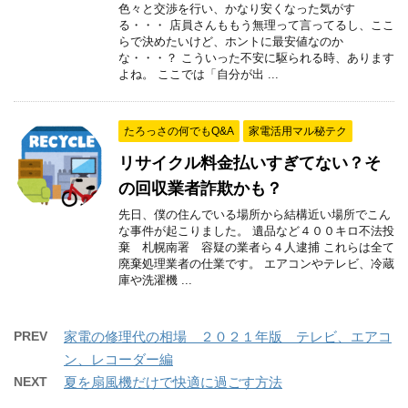
色々と交渉を行い、かなり安くなった気がす
る・・・ 店員さんももう無理って言ってるし、ここ
らで決めたいけど、ホントに最安値なのか
な・・・？ こういった不安に駆られる時、あります
よね。 ここでは「自分が出 ...
たろっさの何でもQ&A
家電活用マル秘テク
リサイクル料金払いすぎてない？そ
の回収業者詐欺かも？
先日、僕の住んでいる場所から結構近い場所でこん
な事件が起こりました。 遺品など４００キロ不法投
棄 札幌南署 容疑の業者ら４人逮捕 これらは全て
廃棄処理業者の仕業です。 エアコンやテレビ、冷蔵
庫や洗濯機 ...
PREV
家電の修理代の相場 ２０２１年版 テレビ、エアコ
ン、レコーダー編
NEXT
夏を扇風機だけで快適に過ごす方法