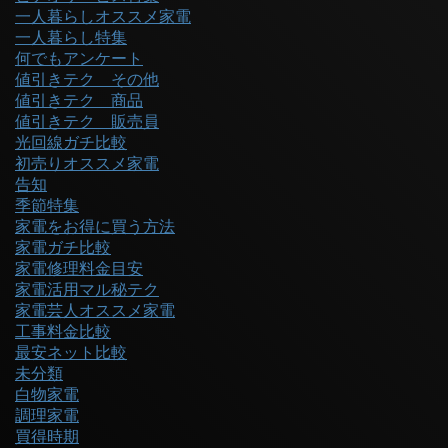
一人暮らしオススメ家電
一人暮らし特集
何でもアンケート
値引きテク その他
値引きテク 商品
値引きテク 販売員
光回線ガチ比較
初売りオススメ家電
告知
季節特集
家電をお得に買う方法
家電ガチ比較
家電修理料金目安
家電活用マル秘テク
家電芸人オススメ家電
工事料金比較
最安ネット比較
未分類
白物家電
調理家電
買得時期