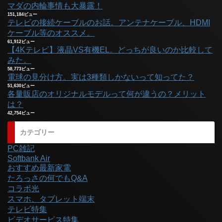
マダの内輪事情も大暴露！
151,184ビュー
テレビの接続ケーブルのお話。アンテナケーブル、HDMI
ケーブル等のオススメ。
61,912ビュー
【4Kテレビ】液晶VS有機EL。どっちが良いのか比較して
みた。
58,773ビュー
電球の見分け方。実は3種類しかないって知ってた？
51,630ビュー
各量販店のオリジナルモデルって何が違うの？メリット
は？
42,754ビュー
カテゴリー
PC雑記
Softbank Air
おすすめ最新家電
たろっさの何でもQ&A
コラボ光
スマホ、タブレット端末
テレビ特集
ビデオサービス特集