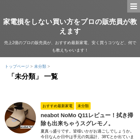
家電損をしない買い方をプロの販売員が教
えます
売上2億のプロの販売員が、おすすめ最新家電、安く買うコツなど、何で
も教えちゃいます！
トップページ
>
未分類
>
「未分類」 一覧
おすすめ最新家電
未分類
neabot NoMo Q11レビュー！拭き掃
除も出来ちゃうスグレモノ。
夏真っ盛りです。皆様いかがお過ごしでしょうか。
今日なんか日中は手元の気温計、38℃とか出ていま