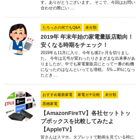
す。ありがとうございます。 そこで、今回はお問い
合わせの際にい ...
たろっさの何でもQ&A
未分類
2019年 年末年始の家電量販店動向！
安くなる時期をチェック！
2019年も11月に入り、今年も後2ヶ月を切りまし
た。 今年は元号が変わったりさまざまな出来事があ
りましたが、中でも家電量販店にとって一番の転機
になったのはなんといっても増税。 5%→8%になっ
たとき ...
おすすめ最新家電
家電ガチ比較
未分類
黒物家電
【AmazonFireTV】各社セットトッ
プボックスを比較してみたよ
【AppleTV】
皆さんはスマホ、タブレットで動画を見ている時に