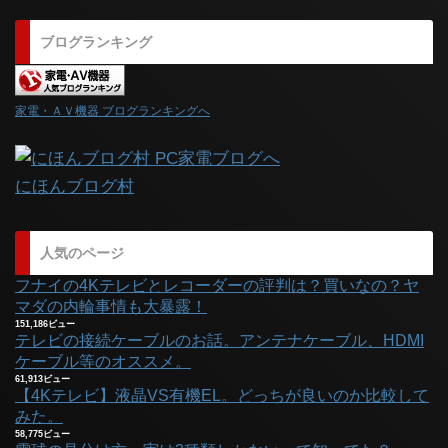
ブログランキング
家電・ＡＶ機器 ブログランキングへ
にほんブログ村
人気のページ
フナイの4Kテレビとレコーダーの評判は？買いなの？ヤ
マダの内輪事情も大暴露！
151,186ビュー
テレビの接続ケーブルのお話。アンテナケーブル、HDMI
ケーブル等のオススメ。
61,913ビュー
【4Kテレビ】液晶VS有機EL。どっちが良いのか比較して
みた。
58,775ビュー