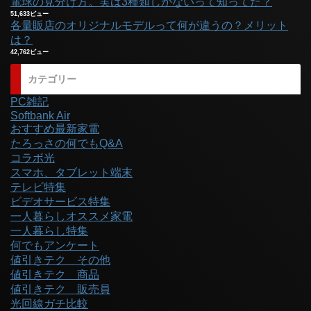
電球の見分け方。実は3種類しかないって知ってた？
51,633ビュー
各量販店のオリジナルモデルって何が違うの？メリット
は？
42,762ビュー
カテゴリー
PC雑記
Softbank Air
おすすめ最新家電
たろっさの何でもQ&A
コラボ光
スマホ、タブレット端末
テレビ特集
ビデオサービス特集
一人暮らしオススメ家電
一人暮らし特集
何でもアンケート
値引きテク その他
値引きテク 商品
値引きテク 販売員
光回線ガチ比較