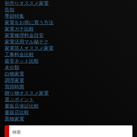
初売りオススメ家電
告知
季節特集
家電をお得に買う方法
家電ガチ比較
家電修理料金目安
家電活用マル秘テク
家電芸人オススメ家電
工事料金比較
最安ネット比較
未分類
白物家電
調理家電
買得時期
贈り物オススメ家電
選ぶポイント
量販店保証比較
量販店比較
黒物家電
検索