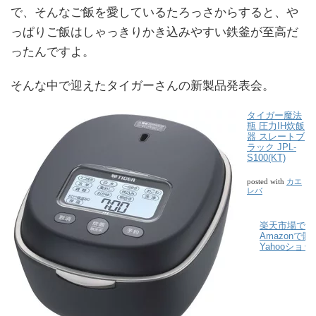
で、そんなご飯を愛しているたろっさからすると、や
っぱりご飯はしゃっきりかき込みやすい鉄釜が至高だ
ったんですよ。
そんな中で迎えたタイガーさんの新製品発表会。
タイガー魔法
瓶 圧力IH炊飯
器 スレートブ
ラック JPL-
S100(KT)
カエ
posted with
レバ
楽天市場で購
Amazonで購
Yahooショ