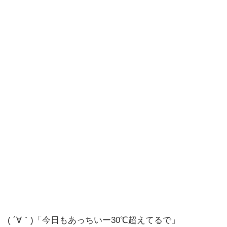
( ´∀｀)「今日もあっちいー30℃超えてるで」