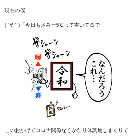
現在の僕
( ´∀｀)「今日もさみー5℃って書いてるで」
このおかげでコロナ関係なくかなり体調崩しまくりで