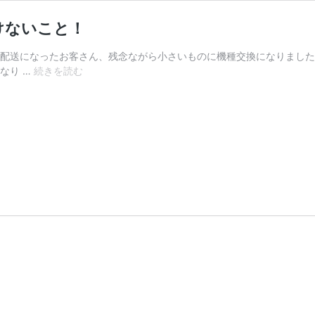
けないこと！
の配送になったお客さん、残念ながら小さいものに機種交換になりました
洗
なり …
続きを読む
濯
機
を
購
入
す
る
前
に
確
認
し
な
け
れ
ば