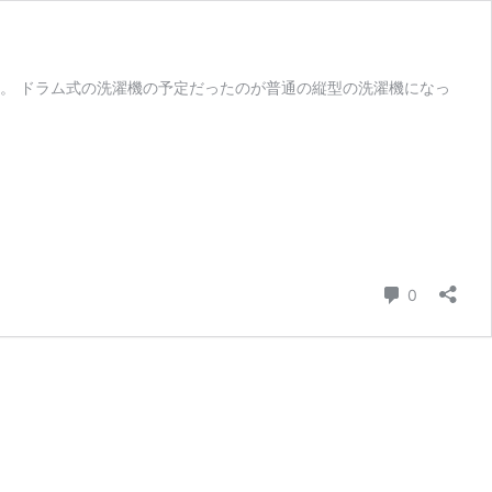
。 ドラム式の洗濯機の予定だったのが普通の縦型の洗濯機になっ
コメント
0